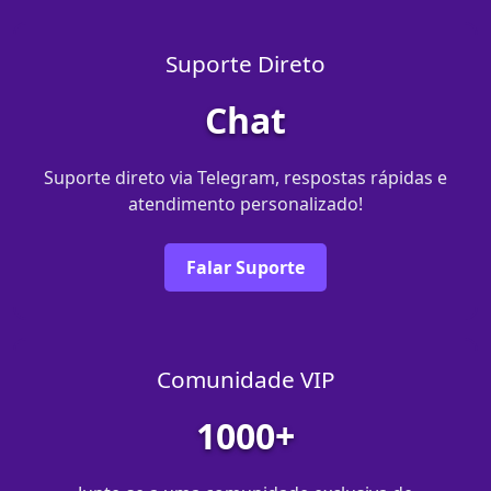
Suporte Direto
Chat
Suporte direto via Telegram, respostas rápidas e
atendimento personalizado!
Falar Suporte
Comunidade VIP
1000+