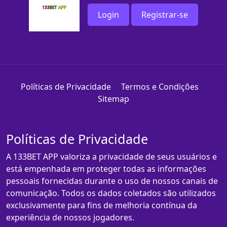
Login
Registrar-se
Políticas de Privacidade
Termos e Condições
Sitemap
Políticas de Privacidade
A 133BET APP valoriza a privacidade de seus usuários e
está empenhada em proteger todas as informações
pessoais fornecidas durante o uso de nossos canais de
comunicação. Todos os dados coletados são utilizados
exclusivamente para fins de melhoria contínua da
experiência de nossos jogadores.