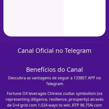
Canal Oficial no Telegram
Benefícios do Canal
Descubra as vantagens de seguir a 133BET APP no
Telegram
Fortune OX leverages Chinese zodiac symbolism (ox
representing diligence, resilience, prosperity) através
de 5×4 grid com 1.024 ways to win. RTP 96.75% com