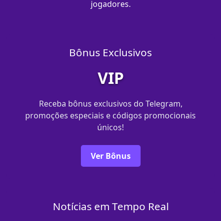
jogadores.
Bônus Exclusivos
VIP
Receba bônus exclusivos do Telegram,
promoções especiais e códigos promocionais
únicos!
Ver Bônus
Notícias em Tempo Real