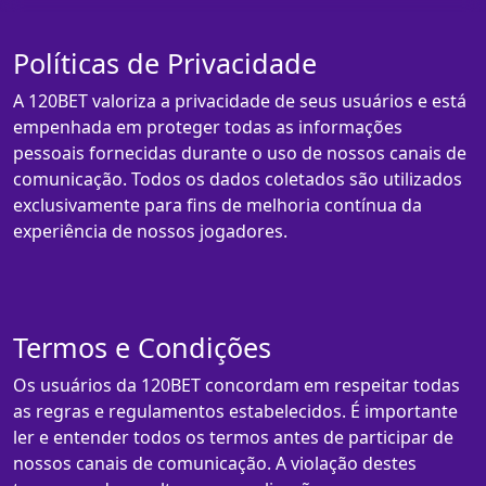
Políticas de Privacidade
A 120BET valoriza a privacidade de seus usuários e está
empenhada em proteger todas as informações
pessoais fornecidas durante o uso de nossos canais de
comunicação. Todos os dados coletados são utilizados
exclusivamente para fins de melhoria contínua da
experiência de nossos jogadores.
Termos e Condições
Os usuários da 120BET concordam em respeitar todas
as regras e regulamentos estabelecidos. É importante
ler e entender todos os termos antes de participar de
nossos canais de comunicação. A violação destes