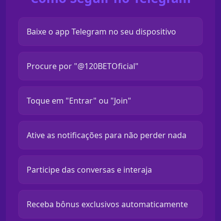
Baixe o app Telegram no seu dispositivo
Procure por "@120BETOficial"
Toque em "Entrar" ou "Join"
Ative as notificações para não perder nada
Participe das conversas e interaja
Receba bônus exclusivos automaticamente