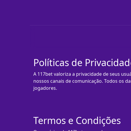
Políticas de Privacida
A 117bet valoriza a privacidade de seus us
nossos canais de comunicação. Todos os dad
jogadores.
Termos e Condições