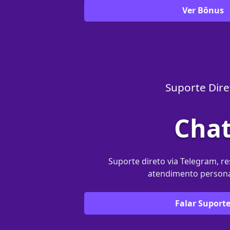
Ver Bônus
Suporte Dire
Cha
Suporte direto via Telegram, r
atendimento persona
Falar Suport