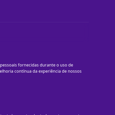
 pessoais fornecidas durante o uso de
elhoria contínua da experiência de nossos