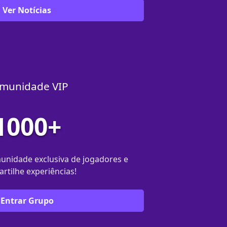
Ver Notícias
munidade VIP
1000+
unidade exclusiva de jogadores e
rtilhe experiências!
Entrar Grupo