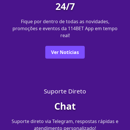
24/7
Fique por dentro de todas as novidades,
promoções e eventos da 114BET App em tempo
real!
Ver Notícias
Suporte Direto
Chat
Suporte direto via Telegram, respostas rápidas e
atendimento personalizado!