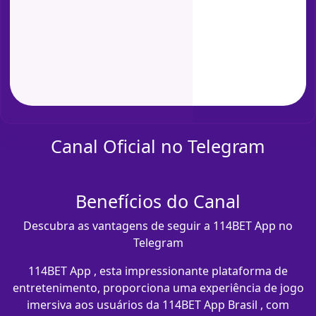
Canal Oficial no Telegram
Benefícios do Canal
Descubra as vantagens de seguir a 114BET App no
Telegram
114BET App , esta impressionante plataforma de
entretenimento, proporciona uma experiência de jogo
imersiva aos usuários da 114BET App Brasil , com