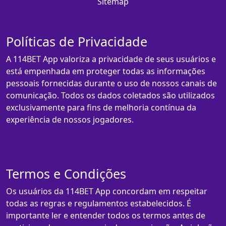
Sitemap
Políticas de Privacidade
A 114BET App valoriza a privacidade de seus usuários e
está empenhada em proteger todas as informações
pessoais fornecidas durante o uso de nossos canais de
comunicação. Todos os dados coletados são utilizados
exclusivamente para fins de melhoria contínua da
experiência de nossos jogadores.
Termos e Condições
Os usuários da 114BET App concordam em respeitar
todas as regras e regulamentos estabelecidos. É
importante ler e entender todos os termos antes de