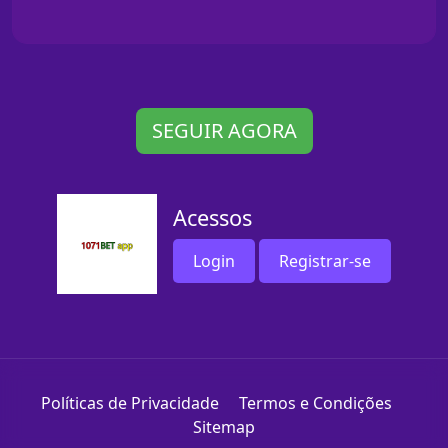
SEGUIR AGORA
Acessos
Login
Registrar-se
Políticas de Privacidade
Termos e Condições
Sitemap