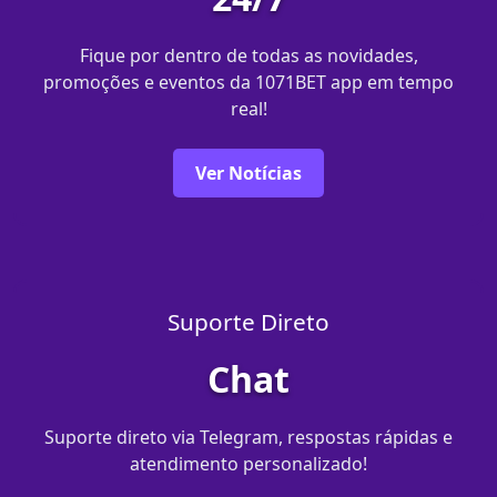
Fique por dentro de todas as novidades,
promoções e eventos da 1071BET app em tempo
real!
Ver Notícias
Suporte Direto
Chat
Suporte direto via Telegram, respostas rápidas e
atendimento personalizado!