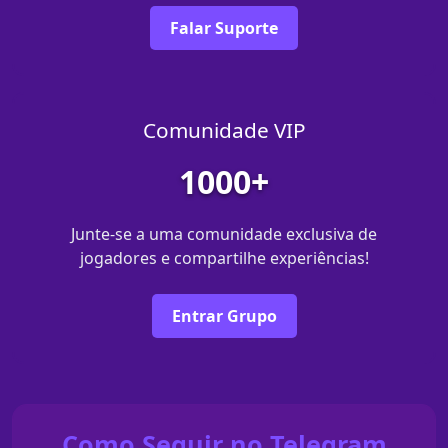
Falar Suporte
Comunidade VIP
1000+
Junte-se a uma comunidade exclusiva de
jogadores e compartilhe experiências!
Entrar Grupo
Como Seguir no Telegram