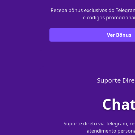
Receba bônus exclusivos do Telegra
e códigos promocionai
Ver Bônus
Suporte Dire
Cha
Suporte direto via Telegram, r
atendimento persona