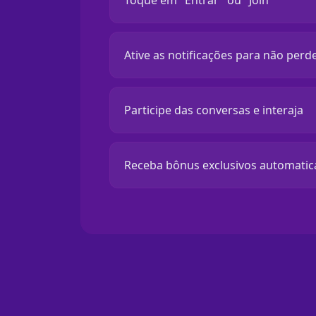
Toque em "Entrar" ou "Join"
Ative as notificações para não perd
Participe das conversas e interaja
Receba bônus exclusivos automati