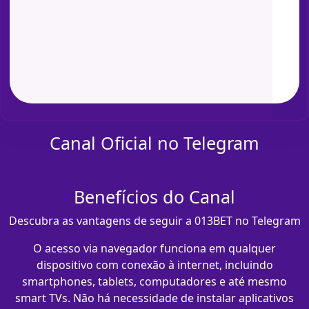
Canal Oficial no Telegram
Benefícios do Canal
Descubra as vantagens de seguir a 013BET no Telegram
O acesso via navegador funciona em qualquer
dispositivo com conexão à internet, incluindo
smartphones, tablets, computadores e até mesmo
smart TVs. Não há necessidade de instalar aplicativos