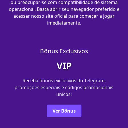
ou preocupar-se com compatibilidade de sistema
operacional. Basta abrir seu navegador preferido e
acessar nosso site oficial para começar a jogar
imediatamente.
Bônus Exclusivos
VIP
Receba bônus exclusivos do Telegram,
promoções especiais e códigos promocionais
únicos!
Ver Bônus