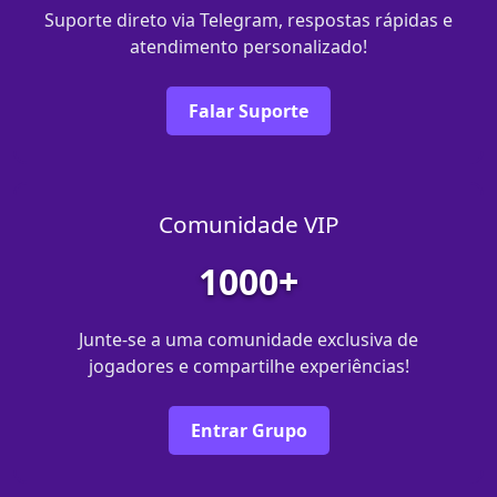
Suporte direto via Telegram, respostas rápidas e
atendimento personalizado!
Falar Suporte
Comunidade VIP
1000+
Junte-se a uma comunidade exclusiva de
jogadores e compartilhe experiências!
Entrar Grupo