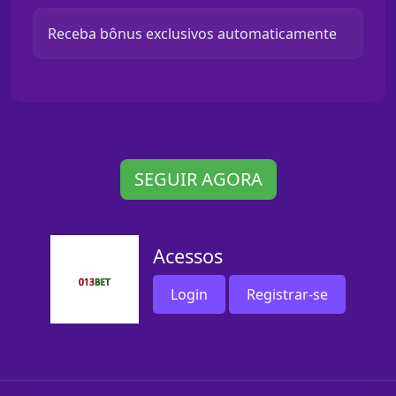
Receba bônus exclusivos automaticamente
SEGUIR AGORA
Acessos
Login
Registrar-se