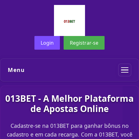
Login
Registrar-se
Menu
013BET - A Melhor Plataforma
de Apostas Online
Cadastre-se na 013BET para ganhar bônus no
cadastro e em cada recarga. Com a 013BET, você