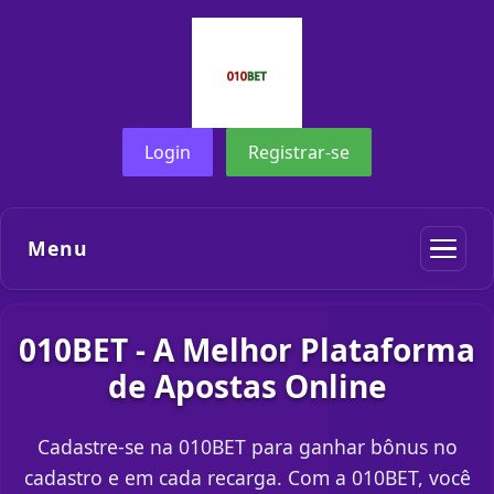
Login
Registrar-se
Menu
010BET - A Melhor Plataforma
de Apostas Online
Cadastre-se na 010BET para ganhar bônus no
cadastro e em cada recarga. Com a 010BET, você