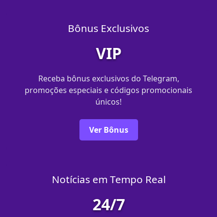
Bônus Exclusivos
VIP
Receba bônus exclusivos do Telegram,
promoções especiais e códigos promocionais
únicos!
Ver Bônus
Notícias em Tempo Real
24/7