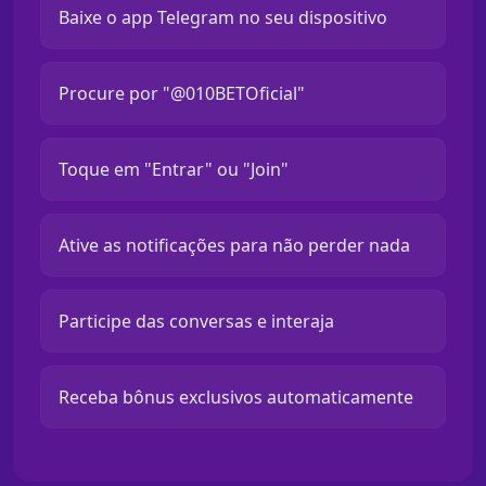
Baixe o app Telegram no seu dispositivo
Procure por "@010BETOficial"
Toque em "Entrar" ou "Join"
Ative as notificações para não perder nada
Participe das conversas e interaja
Receba bônus exclusivos automaticamente