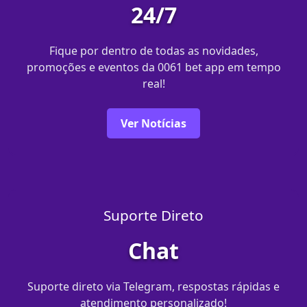
24/7
Fique por dentro de todas as novidades,
promoções e eventos da 0061 bet app em tempo
real!
Ver Notícias
Suporte Direto
Chat
Suporte direto via Telegram, respostas rápidas e
atendimento personalizado!