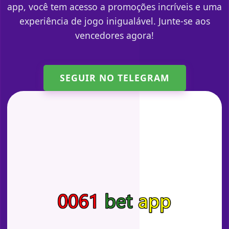
app, você tem acesso a promoções incríveis e uma
experiência de jogo inigualável. Junte-se aos
vencedores agora!
SEGUIR NO TELEGRAM