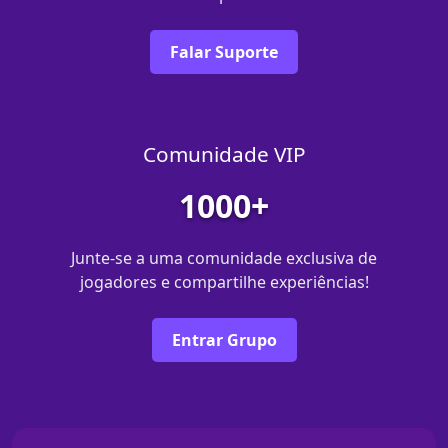
Falar Suporte
Comunidade VIP
1000+
Junte-se a uma comunidade exclusiva de
jogadores e compartilhe experiências!
Entrar Grupo