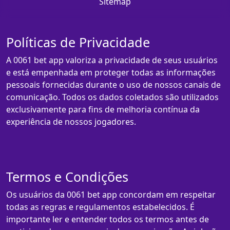
Sitemap
Políticas de Privacidade
A 0061 bet app valoriza a privacidade de seus usuários
e está empenhada em proteger todas as informações
pessoais fornecidas durante o uso de nossos canais de
comunicação. Todos os dados coletados são utilizados
exclusivamente para fins de melhoria contínua da
experiência de nossos jogadores.
Termos e Condições
Os usuários da 0061 bet app concordam em respeitar
todas as regras e regulamentos estabelecidos. É
importante ler e entender todos os termos antes de