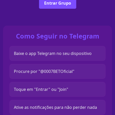
Entrar Grupo
Como Seguir no Telegram
Baixe o app Telegram no seu dispositivo
Procure por "@0007BETOficial"
Toque em "Entrar" ou "Join"
Ative as notificações para não perder nada