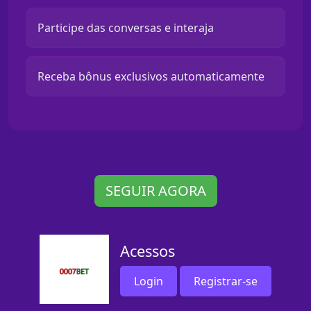
Participe das conversas e interaja
Receba bônus exclusivos automaticamente
SEGUIR AGORA
Acessos
Login
Registrar-se